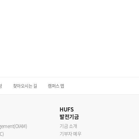
청
찾아오시는 길
캠퍼스 맵
HUFS
발전기금
nagement(OIAM)
기금 소개
C)
기부자 예우