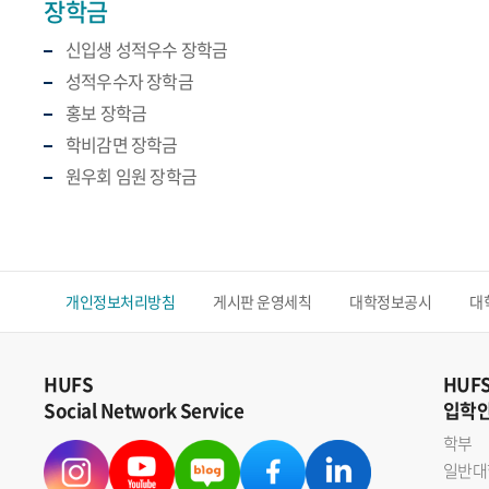
장학금
신입생 성적우수 장학금
성적우수자 장학금
홍보 장학금
학비감면 장학금
원우회 임원 장학금
개인정보처리방침
게시판 운영세칙
대학정보공시
대
HUFS
HUF
Social Network Service
입학
학부
일반대