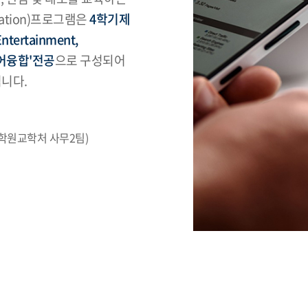
cation)프로그램은
4학기제
ertainment,
디어융합'전공
으로 구성되어
니다.
대학원교학처 사무2팀)