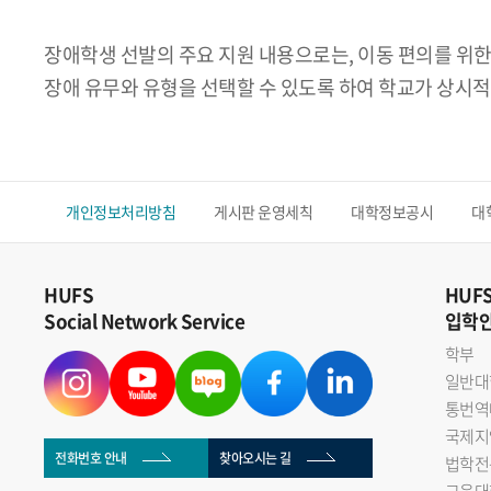
장애학생 선발의 주요 지원 내용으로는, 이동 편의를 위한
장애 유무와 유형을 선택할 수 있도록 하여 학교가 상시적
개인정보처리방침
게시판 운영세칙
대학정보공시
대
HUFS
HUF
Social Network Service
입학
학부
일반대
통번역
국제지
전화번호 안내
찾아오시는 길
법학전