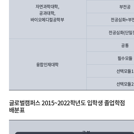
자연과학대학,
부전공
공과대학,
바이오메디컬공학부
전공심화+부
전공심화(단일
공통
필수모듈
융합인재대학
선택모듈
선택모듈
글로벌캠퍼스 2015~2022학년도 입학생 졸업학점
배분표
구 분