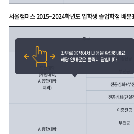
서울캠퍼스 2015~2024학년도 입학생 졸업학점 배분
구분
이중전공
모든대학
부전공
(사범대학,
AI융합대학
전공심화+부
제외)
전공심화(단일
이중전공
부전공
AI융합대학