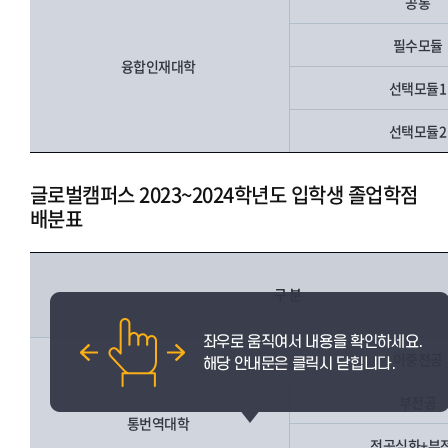
공통
필수모듈
융합인재대학
선택모듈
선택모듈
글로벌캠퍼스 2023~2024학년도 입학생 졸업학점
배분표
구 분
이중전공
부전공
통번역대학
전공심화+부