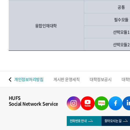
공통
필수모듈
융합인재대학
선택모듈
선택모듈
 맵
개인정보처리방침
게시판 운영세칙
대학정보공시
대학
HUFS
Social Network Service
전화번호 안내
찾아오시는 길