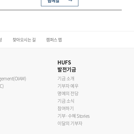
웹메일
청
찾아오시는 길
캠퍼스 맵
HUFS
발전기금
nagement(OIAM)
기금 소개
C)
기부자 예우
명예의 전당
기금 소식
참여하기
기부·수혜 Stories
이달의 기부자