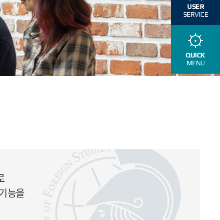
USER
SERVICE
QUICK
MENU
로
 기능을