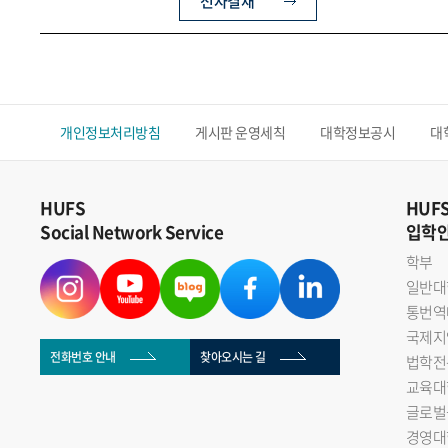
전자결재
개인정보처리방침
게시판 운영세칙
대학정보공시
대
HUFS
HUF
Social Network Service
입학
학부
일반대
통번역
국제지
전화번호 안내
찾아오시는 길
법학전
교육대
글로벌
경영대