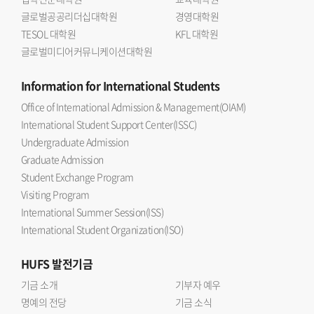
글로벌공공리더십대학원
경영대학원
TESOL 대학원
KFL 대학원
글로벌미디어커뮤니케이션대학원
Information
for International Students
Office of International Admission & Management(OIAM)
International Student Support Center(ISSC)
Undergraduate Admission
Graduate Admission
Student Exchange Program
Visiting Program
International Summer Session(ISS)
International Student Organization(ISO)
HUFS
발전기금
기금 소개
기부자 예우
명예의 전당
기금 소식