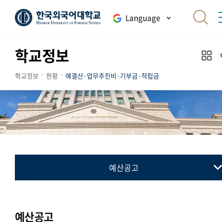
Language
학교정보
학교정보
현황
예결산·업무추진비·기부금·적립금
예산공고
예산공고
결산공고
예산공고
업무추진비 내역