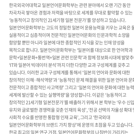
한국외국어대학교 일본언어문화학부는 관련 분야에서 오랜 기간 동안
차곡차곡 쌓아온 경험과 저력을 바탕으로 세계를 무대로 활약할 수 있는
‘능동적이고 창의적인 21세기형 일본 전문가’를 양성하고 있습니다.
일본언어문화학부는 고도의 정밀한 일본어 운용능력을 키우는 교육은 물
실용적이고 심층적이며 전문적인 일본언어문화의 인문과학적 소양을
함양할 뿐만 아니라 일본에 대한 종합적인 지식을 갖는 인재 양성을
목적으로 합니다. 일본언어문화학부는 ‘일본어를 대상으로 한 언어학과
문학+일본문화+통번역+일본 관련 인문학’과 함께 정보화시대에 발맞
‘IT와 일본어 빅데이터 분석’까지 더한 다양한 교과 구성체계를 갖추고
있습니다. 이러한 교과 구성체계를 통해서 ‘일본의 언어와 문화에 대한
창의적인 이해·해석역량’과 ‘능동적인 문제 해결을 위한 일본 언어와 
전문적이고 종합적인 사고역량’ 그리고 ‘일본의 언어와 문화에 대한 능
세계에 발산할 수 있는 실행역량’을 양성합니다. 이같은 ‘능동적이고
창의적인 21세기형 일본전문가’를 배출하기 위해서 본 학부는 ‘우수 신
유치와 글로벌한 경쟁력을 갖춘 인재의 육성’, ‘전공 선택의 자율성 확대 
사회적 수요를 반영한 통합형 인재 교육’, 그리고 ‘한국외대
일본언어문화학부의 브랜드 가치 향상’에 운영의 초점을 두고 있습니다.
한국 최고의 일본 연구 거점, 일본언어문화학부의 나침반이 가리키는