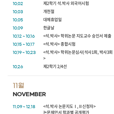
제2학기 석.박사 외국어시험
10.02
개천절
10.03
대체휴업일
10.05
한글날
10.09
<석.박사> 학위논문 지도교수 승인서 제출
10.12 ~ 10.16
<석.박사> 종합시험
10.15 ~ 10.17
<석.박사> 학위논문심사(석사1회, 박사3회
10.19 ~ 10.23
>
제2학기 2/4선
10.26
11월
NOVEMBER
<석.박사 논문지도Ⅰ,Ⅱ신청자>
11.09 ~ 12.18
논문제안서 학과별 공개평가