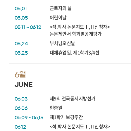
근로자의 날
05.01
어린이날
05.05
<석.박사 논문지도Ⅰ,Ⅱ신청자>
05.11 ~ 06.12
논문제안서 학과별공개평가
부처님오신날
05.24
대체휴업일. 제1학기3/4선
05.25
6월
JUNE
제9회 전국동시지방선거
06.03
현충일
06.06
제1학기 보강주간
06.09 ~ 06.15
<석.박사 논문지도Ⅰ,Ⅱ신청자>
06.12