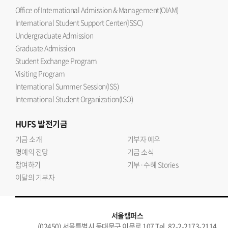
Office of International Admission & Management(OIAM)
International Student Support Center(ISSC)
Undergraduate Admission
Graduate Admission
Student Exchange Program
Visiting Program
International Summer Session(ISS)
International Student Organization(ISO)
HUFS
발전기금
기금 소개
기부자 예우
명예의 전당
기금 소식
참여하기
기부·수혜 Stories
이달의 기부자
서울캠퍼스
(02450) 서울특별시 동대문구 이문로 107 Tel. 82-2-2173-2114