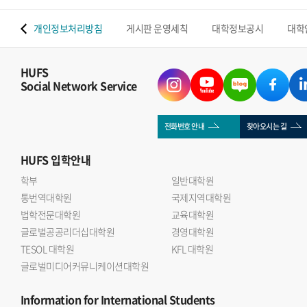
 맵
개인정보처리방침
게시판 운영세칙
대학정보공시
대학
HUFS
Social Network Service
전화번호 안내
찾아오시는 길
HUFS
입학안내
학부
일반대학원
통번역대학원
국제지역대학원
법학전문대학원
교육대학원
글로벌공공리더십대학원
경영대학원
TESOL 대학원
KFL 대학원
글로벌미디어커뮤니케이션대학원
Information
for International Students