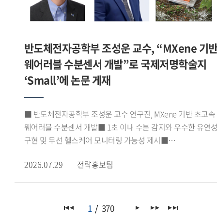
지원사업 내용의 소개로 마무리됐다.이번 학술대회는 한일
주한모로코대사의 축사를 비롯해 아비르 파이살(Abeer Faisal)
양국의 중동 연구자들이 동아시아의 무슬림 이주민이라는 공통
주한이집트대사관 2등서기관, 조지 해리슨(George Harrison)
주제를 중심으로 기존 성과를 공유하고 향후 협력의 기반을
주한가나대사관 대사대리 등 주요 주한 외교사절들이 참석해
다졌다는 점에서 의의가 있다.
반도체전자공학부 조성운 교수, “MXene 기
연구센터의 출범을 축하하고 향후 활동에 대한 기대를 전했다.
포럼에서는 정지원 GBSI 센터 코디네이터가 'GBSI
웨어러블 수분센서 개발”로 국제저명학술지
아프리카녹색성장연구센터 VISION 2030'을 주제로 센터의
‘Small’에 논문 게재
중장기 연구 비전과 추진 방향을 발표했다. 이어 노지현
아프리카연구소 HK연구교수, 김규연 이화여자대학교
기후변화예측연구센터 박사후연구원, 에마누엘라 도린 코피
■ 반도체전자공학부 조성운 교수 연구진, MXene 기반 초고속
(Emmanuella Doreen Kwofie) 녹색기후기금(GCF) 프로그램
웨어러블 수분센서 개발■ 1초 이내 수분 감지와 우수한 유연
오피서(Programme Officer)가 발표와 토론에 참여해 한-
구현 및 무선 헬스케어 모니터링 가능성 제시■
아프리카 기후변화 협력과 지속가능한 발전, 청년 세대의 역할
응집물질물리학 분야 JCR 상위 10% 이내 국제저명학술지
등에 대해 심도 있는 논의를 이어갔다.이번 포럼은
2026.07.29
전략홍보팀
『Small』(Impact factor 11.8) 게재우리 대학
아프리카녹색성장연구센터의 출범을 계기로 기후변화 대응과
반도체전자공학부 조성운 교수 연구진이 실리카 나노입자와
지속가능한 발전을 위한 한-아프리카 협력 기반을 강화하고,
맥신(MXene)을 결합한 고성능 웨어러블 수분센서를 개발하고,
관련 분야의 학술 교류와 공동 연구를 확대하는 계기가 됐다.
이를 무선 헬스케어 모니터링 시스템에 성공적으로 적용했다고
1
370