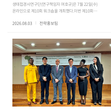
한국에 불리하게 작용하지는 않았으며, 오히려 대만과의
이주민 수용에 미친 영향을 분석했다.이경수 전임연구원은
생태접경사연구단(연구책임자 여호규)은 7월 22일(수)
단교를 다음 정부로 미뤘다면 수교 자체가 장기간 지연되었을
'Anti-Islamic Sentiment in Arabic Media Representations of
온라인으로 제10회 워크숍을 개최했다.이번 제10회
것이라는 견해를 제시했다. 대만에 대한 배려가 부족했다는
South Korea: The Jeju Yemeni Refugees and the Daegu
워크숍에서는 최하늘 선생님(이스탄불 메데니예트대학교
2026.08.03
전략홍보팀
지적에 대해서는, 수교 발표 이전에 사전 통보 절차를 거쳤음을
Mosque Conflict'라는 제목의 발표를 통해 제주 예멘 난민
박사과정)을 초청하여, 서아시아 생태 접경지역과 티무르의
명확히 했다.강연 말미에서 신 원장은 현재 한중 양국은 정치
사안과 대구 이슬람사원 갈등이 아랍어 매체에서 재현되는
제국 건설 이라는 주제로 심도 있는 강연을 진행했다. 강연은
안보 분야에서는 상호 신뢰 부족과 미중 전략 경쟁 심화라는
방식을 분석하고, 기사의 생산 유통 경로에 따라 보도의 내용과
최하늘 선생이 번역한 피터 잭슨의 『칭기스 칸에서
과제를, 경제 분야에서는 최근의 대중 무역역조와 국민감정
프레임이 달라지는 양상을 설명했다.제2세션에서는 Aichi
티무르까지: 몽골 제국의 위기와 부흥』을 바탕으로,
악화라는 새로운 도전에 직면해 있다고 진단했다. 그는 앞으로
Gakuin University의 타카오 켄이치로(Takao Kenichiro)
서아시아의 생태환경과 교역망이 티무르 제국의 형성에 어떠한
한중관계가 '화이부동(和而不同)'의 자세로 할 말은 하되
교수가 'Global and Local Aspects of Islamophobia:
토대를 제공했는지를 살펴보는 방식으로 진행됐다.강연에서는
협력할 부분은 협력하는 방향으로 나아가야 하며, 한미동맹을
Comparison among the West, South Korea and
먼저 농경과 유목이 병존하는 목농복합구역 의 역사적
중시하는 동시에 중국과의 관계도 소홀히 해서는 안 된다고
Japan'이라는 제목의 발표에서 테러나 치안 문제와 직접
중요성을 살펴보고, 아무다리야강 유역의 트란스옥시아나와
강조하며 강연을 마쳤다.국제지역연구센터
연결되지 않은 채 형성되는 '테러 없는 이슬람혐오
호라산에서 차가타이 울루스의 유목 엘리트와 정주민 사회가
HK+국가전략사업단은 '초국적 협력과 소통의 모색: 통일 환경
(Islamophobia)' 현상에 대해 일본과 한국의 사례를 비교했다.
밀접하게 연결되어 있었음을 설명했다. 이어 14세기 중반
조성을 위한 북방 문화 접점 확인과 문화 허브의 구축'을
김은지 책임연구원은 'Representing Second-Generation
차아다이 울루스의 분열 이후 티무르가 차가타이계 정치
아젠다로 다양한 연구를 수행하고 있다. 사업단은 북방지역을
Arab Immigrants and Conditional Citizenship: A Study of
질서와 칭기스 왕조의 권위를 활용해 세력을 확대하고, 훌레구
둘러싼 국제정세와 문화 외교 안보를 아우르는 학제적 연구를
Multicultural Discourse in Korean Television Programs'라는
울루스의 옛 영역까지 포괄하는 대차가타이 울루스 를
지속적으로 추진하는 한편, 매월 국내외 전문가를 초청한
제목의 발표를 통해 한국 방송에서 아랍계 이주민 2세대의
지향하며 제국 건설의 정당성을 마련한 과정을 검토했다. 또한