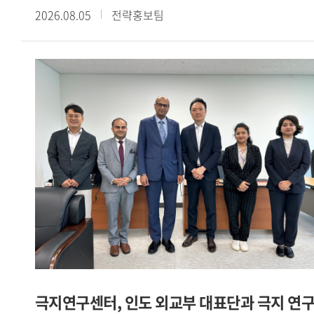
2026.08.05
전략홍보팀
《散頒刑部格》殘卷談起」라는 주제로 제4회 정기
콜로키움을 개최했다. 이번 콜로키움은 현장 강연과 Webex를
통한 온라인 강연을 병행하는 방식으로 진행됐다.이번
콜로키움에서는 중국 법제사와 당대 형벌제도를 연구해 온
陳俊强 臺北大學 역사학과 석좌교수를 초청하여 唐代 流刑의
규정과 실상―돈황 문서 『散頒刑部格』 殘卷을 중심으로
라는 주제로 심도 있는 강연을 진행했다.강연에서는 돈황에서
발견된 『散頒刑部格』 잔권과 『唐律疏議』 등을 바탕으로
당대 유형(流刑)의 법적 규정과 실제 운영 양상을 살펴봤다.
먼저 육형(肉刑) 중심의 고대 형벌체계가 도형(徒刑)과 유형
중심으로 변화하고, 북위 후기에 정식 형벌로 성립한 유형이 수
당대에 오형체계의 하나로 정비되는 과정을 설명했다. 또한
유배 거리와 노역, 현지 호적 편입, 가족의 동행을 비롯하여
사면과 형벌의 가중 등 다양한 운영 방식을 검토했다. 이를 통해
유형이 육체에 흔적을 남기는 전시 의 형벌에서 고향과
극지연구센터, 인도 외교부 대표단과 극지 연
공동체로부터의 분리와 낯선 유배지에 대한 두려움에 기초한