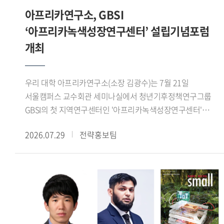
콜로키움을 개최하여 연구 성과를 공유하고 정책적 함의를
정체성과 소속 문제가 재현되는 방식을 분석하고, 이를 한국
아프리카연구소, GBSI
교역로의 재편으로 아제르바이잔이 새로운 정치 경제 중심지로
논의하는 학술 교류의 장을 이어가고 있다. (문의:
사회의 국민 정체성과 다문화주의, 시민권의 경계와 연결하여
성장하자, 티무르가 이곳에 장기간 주둔하면서 계절 이동과
‘아프리카녹색성장연구센터’ 설립기념포럼
HK+국가전략사업단 02-2173-3417)
논의했다.Momoyama Gakuin University의 코이케 마코토
도시 지배를 결합하고 교역망 정비와 수로 건설을 추진한
개최
(Koike Makoto) 교수는 'Faith Across Borders: The
사실을 살펴보았다. 이를 통해 티무르의 서방 진출은 단순한
Transnational Expansion of Nahdlatul Ulama Networks in
군사 정복이 아니라 유목 생활권과 도시, 농업 생산지, 장거리
East Asia'라는 제목의 발표에서 일본, 한국 대만에 형성
교역로를 연결하는 정치적 네트워크의 구축 과정이었음을
우리 대학 아프리카연구소(소장 김광수)는 7월 21일
인도네시아 무슬림 공동체와 나흐다툴 울라마(Nahdatul
확인할 수 있었다.이번 워크숍은 티무르 제국의 성립을
서울캠퍼스 교수회관 세미나실에서 청년기후정책연구그룹
Ulama, 인도네시아에 기반을 둔 세계 최대 규모의 이슬람 단체
정복전쟁이나 개인의 군사적 역량만으로 설명하지 않고,
GBSI의 첫 지역연구센터인 '아프리카녹색성장연구센터'
산하 모스크의 역할을 분석하였다. 특히 해당 모스크 내에서
농경과 유목이 교차하는 생태접경 지역의 구조와 교역망의
출범을 기념하는 설립기념포럼을 개최했다.이번 포럼은 한-
이루어지는 숄라왓(Sholawat) 모임에 주목하여, 이러한 종교
2026.07.29
전략홍보팀
재편이라는 관점에서 새롭게 조망한 자리였다. 또한
아프리카 기후변화 대응 협력 방안을 모색하고 청년 세대의
모임이 인도네시아 무슬림들 간 어떻게 초국적 네트워크를
동아시아를 중심으로 논의해 온 농목접경의 역사적 기능을
역할을 논의하기 위해 마련됐으며, 주한 외교사절을 비롯한
강화하고 집단적 소속감을 형성하는지를 고찰했다.7월 19일
서아시아 사례와 비교함으로써, 생태환경과 접경 네트워크가
국내외 기후변화 및 아프리카 연구 전문가, 청년 연구자들이
라운드테이블에서는 강원구 학술연구교수가 사회를 맡아
제국의 형성과 운영에 미친 영향을 폭넓게 이해하는 뜻깊은
참석해 다양한 의견을 나눴다.행사는 최영빈 GBSI 대표
동아시아 무슬림의 이주와 정착, 정체성 및 사회적 수용에 관해
시간이 되었다.
(아프리카녹색성장연구센터장)의 개회사와 김광수
의견을 나눴으며, 향후 공동연구와 지속적인 학술 협력의
아프리카연구소장의 환영사로 시작됐다. 이어
가능성을 모색했다. 해당 행사는 중동연구소 인문사회연구소
주한아프리카외교단장인 샤픽 라사디(Chafik RACHADI)