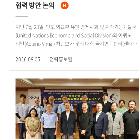
상상 의 형벌로 전환되었으며, 중형인 동시에 사형을 감면하는
협력 방안 논의
황제의 은혜라는 이중적 성격을 지녔음을 강조했다.이번
콜로키움은 돈황문서를 통해 당대 법률의 규정과 형벌 집행의
지난 7월 23일, 인도 외교부 유엔 경제사회 및 지속가능개발국
실상을 함께 검토하고, 한 당 사이에 진행된 형벌제도의
(United Nations Economic and Social Division)의 아퀴노
장기적인 변화를 이해하는 뜻깊은 자리였다. 특히 유배가
비말(Aquino Vimal) 차관보가 우리 대학 극지연구센터(센터장
단순한 형벌에 그치지 않고 국가권력에 의한 인구 이동과 변경
김봉철)를 방문해 연구진과 면담을 갖고 양국 대학 간 극지 연
지역의 운영, 새로운 지역사회로의 편입과 밀접하게 연결되어
2026.08.05
전략홍보팀
협력 확대 방안을 논의했다.이번 면담에서 아퀴노 비말
있었음을 확인함으로써 생태접경의 관점에서 당대의 국가와
차관보는 인도 정부가 최근 대학과 연구기관을 중심으로 극지
공간, 인간의 관계를 새롭게 생각해 보는 기회가 됐다.
연구를 적극 장려하고 있다며, 우리 대학 극지연구센터와의
연구 협력 필요성을 강조했다. 또한 인도 극지 연구 분야의 주요
대학 및 연구기관과 우리 대학 극지연구센터를 연결해 양국
대학 간 지속적인 연구 협력 기반을 마련하고 싶다는 뜻을
밝혔다.이어 인도 정부는 기후변화가 농업에 미치는 영향, 극지
빙하 융해에 따른 해수면 상승, 기후변화 취약지역 주민들의
생활환경 변화 등 글로벌 기후위기에 대응하기 위한 연구를
국가 정책의 주요 과제로 추진하고 있다고 설명하며, 관련