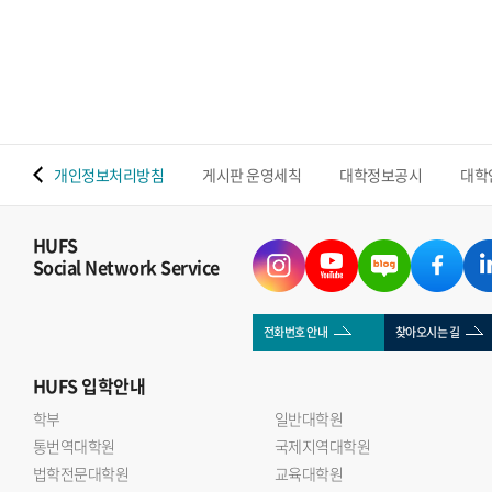
밝혔다. 이번 연구는 조성운 교수와 Shenawar Ali Khan
박사후연구원을 중심으로 울산대학교 연구팀과 협업해
수행됐으며, 우리 대학 반도체전자공학부의 첨단 반도체 소재
소자 및 지능형 센서 분야 연구역량을 보여주는 성과다.기존
MXene 센서는 나노시트가 다시 겹쳐지는 재적층 현상으로
수분 이동 통로와 반응 면적이 감소하는 한계가 있었다.
 맵
개인정보처리방침
게시판 운영세칙
대학정보공시
대학
연구진은 실리카 나노입자를 MXene 층 사이에 삽입한 계층적
다공성 SNP@MXene 구조를 개발해 재적층을 억제하고 수분
이동성과 센서의 감도 안정성을 높였다.개발된 센서는 3~88%
HUFS
Social Network Service
의 상대습도 범위를 감지했으며, 응답과 회복 모두 1초 이내에
이뤄졌다. 기존 MXene 센서보다 감도가 약 4배 향상됐고,
25일간 안정적인 성능을 유지했다. 또한 2,250회의 반복 굽힘
전화번호 안내
찾아오시는 길
이후에도 초기 성능의 약 95% 이상을 유지했다.연구진은
HUFS
입학안내
센서를 상용 기저귀와 Wi-Fi 통신 모듈에 연계해 젖음 정도와
반복적인 수분 유입을 실시간으로 감지했다. 이를 통해
학부
일반대학원
통번역대학원
영유아와 노약자, 거동이 불편한 환자의 배뇨 상태를 원격
국제지역대학원
법학전문대학원
교육대학원
모니터링할 가능성을 제시했다.조성운 교수는 이번 연구는