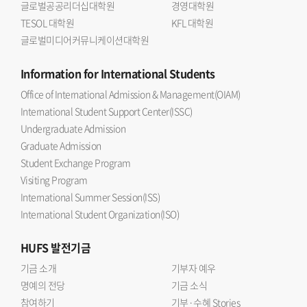
글로벌공공리더십대학원
경영대학원
MXene의 재적층 문제를 해결하면서 높은 감도와 빠른
TESOL 대학원
KFL 대학원
응답성을 동시에 구현했다는 데 의미가 있다 며 한국외대
글로벌미디어커뮤니케이션대학원
반도체전자공학부의 반도체 소재 소자 및 지능형 센서 분야
연구 경쟁력을 높이는 계기가 되길 기대한다 고 말했다.연구
Information
for International Students
결과는 응집물질물리학 분야 JCR 상위 10% 이내
Office of International Admission & Management(OIAM)
국제저명학술지인 『Small』(Impact factor 11.8)에 2026년
International Student Support Center(ISSC)
7월 10일에 온라인 게재됐다. 논문 제목은 Hierarchically
Undergraduate Admission
Porous SNP@MXene Hybrid Architectures for Ultra-
Graduate Admission
Responsive Moisture Sensing and Wireless Smart-
Student Exchange Program
Wearable Hydration Diagnostics 이다.
Visiting Program
International Summer Session(ISS)
International Student Organization(ISO)
HUFS
발전기금
기금 소개
기부자 예우
명예의 전당
기금 소식
참여하기
기부·수혜 Stories