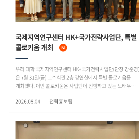
분야에서 국제 공동연구의 중요성을 강조했다.이날 면담에는
인도 측에서 아퀴노 비말 차관보를 비롯해 인도지구과학부
선임연구관 아파르나 슈클라(Aparna Shukla) 박사, 나만
우파드야야(Naman Upadhyaya) 주한인도대사관 일등서기관,
국제지역연구센터 HK+국가전략사업단, 특별
가하나 나브야 제임스(Gahana Navya James) 인도 외교부
콜로키움 개최
유엔 경제 사회 및 지속가능개발국 사무관이 참석했다.우리
대학에서는 정혁 극지연구센터 책임연구원과 신승우
극지연구센터 선임연구원이 참석했다. 정혁 책임연구원은
우리 대학 국제지역연구센터 HK+국가전략사업단(단장 강준영
"극지연구센터는 인도 정부의 극지 연구 확대와 장려 필요성에
은 7월 31일(금) 교수회관 2층 강연실에서 특별 콜로키움을
관한 의견을 존중하며, 양국 대학 및 연구기관 간 네트워크
개최했다. 이번 콜로키움은 사업단이 진행하고 있는 노태우
구축과 공동연구 활성화를 위한 협력 거점 역할을 수행할 수
대통령과 북방정책 재조명 시리즈 2회차에 해당하며, 전 주중국
있도록 최선을 다하겠다"고 밝혔다.
2026.08.04
전략홍보팀
특명전권대사를 역임했던 신정승 동서대학교
동아시아연구원장이 연사로 초청되어 노태우 대통령의
북방정책과 1992년 한중수교 과정의 역사적 의미를
재조명했다.신 원장은 먼저 1970년대 이후 중국과 서방세계의
관계 개선 흐름을 짚었다. 1972년 닉슨 미 대통령의 방중과