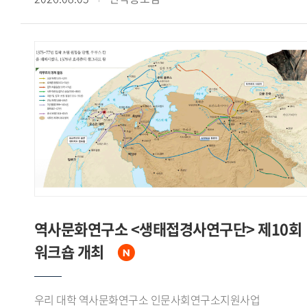
계기가 되었다고 주장했다.신 원장은 한국이 한반도 평화
Societies"라는 주제로 열린 이번 학술대회는 동아시아의
안정을 위한 중국의 협조, 거대한 잠재시장으로서의 중국 경제,
무슬림 이주 문제를 연구하는 한국과 일본 학자들의 학술
그리고 국제무대에서의 위상 제고라는 세 가지 측면에서
교류를 위해 마련됐다.7월 18일 학술대회 제1세션에서는
수교의 필요성을 인식하고 있었음을 강조하면서, 중국 역시
김정아 전임연구원이 'The Reception and Transformation of
덩샤오핑의 언급을 인용하며 한국과의 경제협력 확대와 대만에
Arabic Literature in Korea: A Study of 'The Jackal and the
대한 외교적 고립 효과를 함께 기대하고 있었다고 분석했다.
Sea' in Oh Soo-yeon's The Golden Roof in Relation to
수교 협상에 앞서 한국 정부는 중국과 수교한 다른 나라들의
Kalīla wa Dimna'라는 제목의 발표를 통해 아랍 고전
선례를 분석하고 중국 인사들의 발언을 정리하는 등 치밀한
『칼릴라와 딤나』가 오수연의 『황금지붕』 중 「재칼과
사전 준비를 거쳤다고 밝혔다. 1992년 8월 24일 베이징 조어대
바다의 장」에서 수용 재구성되는 양상을 분석하고, 아랍
국빈관에서 이상옥 외무장관과 첸치천 외교부장이
고전문학과 한국 현대문학이 교차하며 새로운 의미를 형성하는
수교공동성명과 양해각서에 서명함으로써 한중수교가 공식
'제3의 공간'을 제시했다.Ishinomaki Senshu University의
발표되었다고 정리했다.신 원장은 한중수교가 노태우 대통령
니시카와 케이(Nishikawa Kei) 교수는 'The Acceptance of
북방정책의 핵심 성과였다고 평가하면서, 중국이 북한 일변도
Migrant Workers and the Politicization of Burial Grounds: A
역사문화연구소 <생태접경사연구단> 제10회
정책에서 벗어나 한반도의 평화적 통일을 명시적으로 지지하는
Case Study of Miyagi Prefecture, Japan'이라는 제목의
워크숍 개최
계기가 되었고, 수교 이후 양국간 경제교류와 국민간 교류가
발표에서 미야기(Miyagi)현 이시노마키시의 인도네시아
비약적으로 확대되었다고 밝혔다. 아울러 협상이 대체로
무슬림 이주노동자 수용 배경과 2024~2025년 무슬림 매장
중국이 원하는 시간표에 따라 진행된 것은 사실이나 이것이
묘지 논란이 온라인 정치 담론으로 확산되며 지역사회의
우리 대학 역사문화연구소 인문사회연구소지원사업