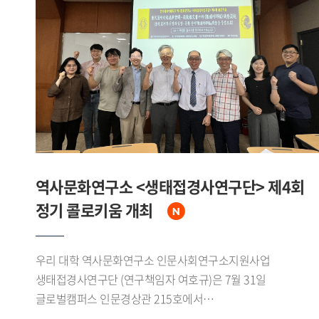
답사하며 삼림에서 수계, 초원으로 이어지는 자연환경의
변화를 확인했다.이번 조사를 통해 연구진은 에벤키
어룬춘족의 수렵 어로 목축 문화와 대흥안령 생태환경에 관한
자료를 폭넓게 수집했다. 특히 중 러 접경지대인 어얼구나강
유역과 만주리 일대에서 확인된 문화 요소들은 현지
소수민족의 문화와도 맞물리며 지역적 특색을 이루고 있었다.
수집된 성과는 향후 연구와 교육에 활용될 예정이다.
역사문화연구소 <생태접경사연구단> 제4회
정기 콜로키움 개최
우리 대학 역사문화연구소 인문사회연구소지원사업
생태접경사연구단 (연구책임자 여호규)은 7월 31일
글로벌캠퍼스 인문경상관 215호에서
「唐代流刑的表述與實踐―從敦煌文書中的