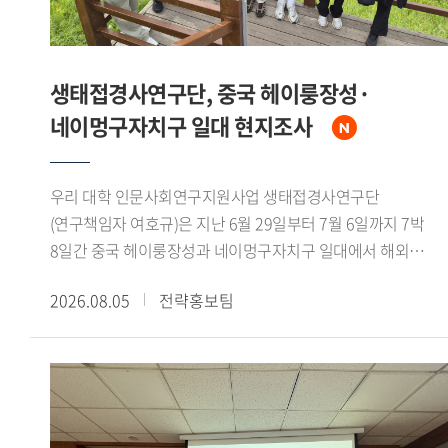
생태접경사연구단, 중국 헤이룽장성·
네이멍구자치구 일대 현지조사
우리 대학 인문사회연구지원사업 생태접경사연구단
(연구책임자 여호규)은 지난 6월 29일부터 7월 6일까지 7박
8일간 중국 헤이룽장성과 네이멍구자치구 일대에서 해외
현지조사를 실시했다. 연구책임자를 비롯한 연구진 7인이
2026.08.05
전략홍보팀
참여했으며, 대흥안령 북서부의 생태환경과 북방유목민족의
역사문화를 조사 주제로 삼았다.조사단은 하얼빈과 치치하얼을
거쳐 어룬춘자치기 건허 어얼구나 만주리 하이라얼 자란툰으로
이어지는 노정을 밟았다. 가샨동 선비석실과 어원커족
순록문화 박물관, 후룬베이얼 역사박물관 등을 참관하는 한편,
넌강과 어얼구나강 유역, 어얼구나 습지, 후룬호를 직접