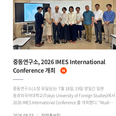
1979년 미중 수교에 이어 1980년대 말에는 소련 동구권의
붕괴로 냉전체제가 급속히 와해되었다고 설명했다. 그는 이
시기 자유주의 확산과 세계화가 맞물리면서 중국이 서방의
'화평연변(和平演變)'을 경계하는 한편, 1989년 천안문 사태로
인한 국제사회의 대중 제재 국면 속에서도 한중 양국은
실질적인 관계 개선을 모색해 왔다고 밝혔다.이어 중국이
1978년 11기 3중전회를 계기로 계급투쟁 노선에서 경제건설
노선으로 전환하고 4개 현대화를 추진하는 과정에서 한중관계
개선의 필요성을 인식하기 시작했으며, 한국 역시 홍콩을 통한
중동연구소, 2026 IMES International
간접무역과 1983년 중국 민항기 불시착 사건, 1985년 어뢰정
Conference 개최
반환 교섭 등에서 보인 우호적 태도로 중국 지도부의 신뢰를
얻었다고 소개했다. 특히 1988년 노태우 대통령의 7 7 선언을
북방외교의 실질적 출발점으로 규정하고, 서울올림픽과 베이징
중동연구소(소장 유달승)는 7월 18일, 19일 양일간 일본
아시안게임을 계기로 한 스포츠 교류가 양국간 신뢰 축적에
동경외국어대학교(Tokyo University of Foreign Studies)에서
기여했다고 강조했다. 이후 1990년 한소수교와 1991년 남북한
2026 IMES International Conference 를 개최했다. "Muslims
유엔 동시가입은 중국이 한중관계 개선의 명분을 마련하는
in East Asia and the Diaspora: Coexistence in Multicultural
2026.08.03
전략홍보팀